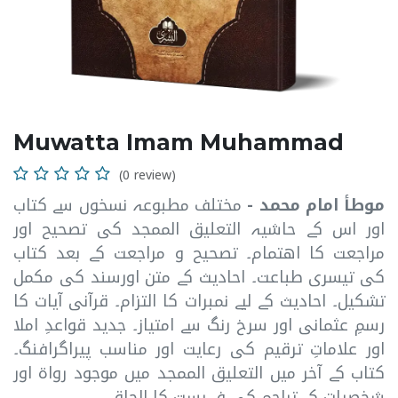
Muwatta Imam Muhammad
(0 review)
موطأ امام محمد -
مختلف مطبوعہ نسخوں سے کتاب
اور اس کے حاشیہ التعلیق الممجد کی تصحیح اور
مراجعت کا اھتمام۔ تصحیح و مراجعت کے بعد کتاب
کی تیسری طباعت۔ احادیث کے متن اورسند کی مکمل
تشکیل۔ احادیث کے لیے نمبرات کا التزام۔ قرآنی آیات کا
رسمِ عثمانی اور سرخ رنگ سے امتیاز۔ جدید قواعدِ املا
اور علاماتِ ترقیم کی رعایت اور مناسب پیراگرافنگ۔
کتاب کے آخر میں التعلیق الممجد میں موجود رواۃ اور
شخصیات کے تراجم کی فہرست کا الحاق۔