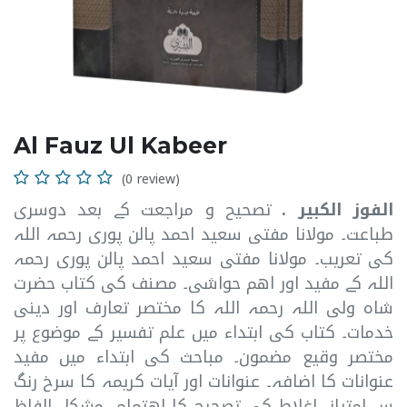
Al Fauz Ul Kabeer
(0 review)
الفوز الکبیر .
تصحیح و مراجعت کے بعد دوسری
طباعت۔ مولانا مفتی سعید احمد پالن پوری رحمہ اللہ
کی تعریب۔ مولانا مفتی سعید احمد پالن پوری رحمہ
اللہ کے مفید اور اھم حواشی۔ مصنف کی کتاب حضرت
شاہ ولی اللہ رحمہ اللہ کا مختصر تعارف اور دینی
خدمات۔ کتاب کی ابتداء میں علم تفسیر کے موضوع پر
مختصر وقیع مضمون۔ مباحث کی ابتداء میں مفید
عنوانات کا اضافہ۔ عنوانات اور آیات کریمہ کا سرخ رنگ
سے امتیاز۔ اغلاط کی تصحیح کا اھتمام۔ مشکل الفاظ